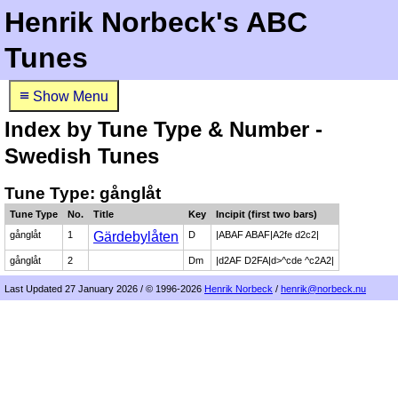
Henrik Norbeck's ABC
Tunes
≡
Show Menu
Index by Tune Type & Number -
Swedish Tunes
Tune Type: gånglåt
Tune Type
No.
Title
Key
Incipit (first two bars)
gånglåt
1
Gärdebylåten
D
|ABAF ABAF|A2fe d2c2|
gånglåt
2
Dm
|d2AF D2FA|d>^cde ^c2A2|
Last Updated 27 January 2026 / © 1996-2026
Henrik Norbeck
/
henrik@norbeck.nu