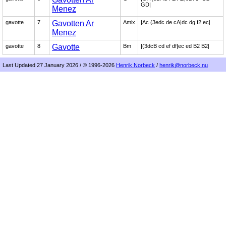
GD|
Menez
gavotte
7
Gavotten Ar
Amix
|Ac (3edc de cA|dc dg f2 ec|
Menez
gavotte
8
Gavotte
Bm
|(3dcB cd ef df|ec ed B2 B2|
Last Updated 27 January 2026 / © 1996-2026
Henrik Norbeck
/
henrik@norbeck.nu