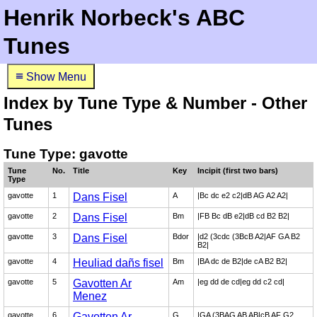
Henrik Norbeck's ABC
Tunes
≡
Show Menu
Index by Tune Type & Number - Other
Tunes
Tune Type: gavotte
Tune
No.
Title
Key
Incipit (first two bars)
Type
gavotte
1
Dans Fisel
A
|Bc dc e2 c2|dB AG A2 A2|
gavotte
2
Dans Fisel
Bm
|FB Bc dB e2|dB cd B2 B2|
gavotte
3
Dans Fisel
Bdor
|d2 (3cdc (3BcB A2|AF GA B2
B2|
gavotte
4
Heuliad dañs fisel
Bm
|BA dc de B2|de cA B2 B2|
gavotte
5
Gavotten Ar
Am
|eg dd de cd|eg dd c2 cd|
Menez
gavotte
6
Gavotten Ar
G
|GA (3BAG AB AB|cB AF G2